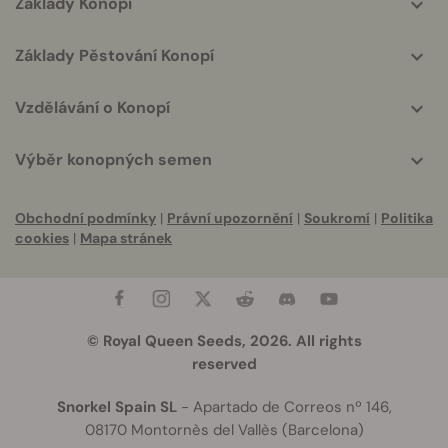
Základy Konopí
Základy Pěstování Konopí
Vzdělávání o Konopí
Výběr konopných semen
Obchodní podmínky
|
Právní upozornění
|
Soukromí
|
Politika
cookies
|
Mapa stránek
© Royal Queen Seeds, 2026. All rights
reserved
Snorkel Spain SL
- Apartado de Correos nº 146,
08170 Montornès del Vallès (Barcelona)