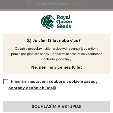
4.7 z 5 z
58690 recenzí
☀️
Summer Sales
: Až 50% slevy
na vybrané produkty! ⏤
Koupit teď
🛍️
Je vám 18 let nebo více?
Obsah a produkty našich webových stránek jsou určeny
pouze pro plnoleté osoby. Podívejte se prosím na Všeobecné
obchodní podmínky.
Ne, není mi více než 18 let
Přijímám
nastavení souborů cookie
a
zásady
ochrany osobních údajů
SOUHLASÍM A VSTUPUJI