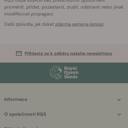
RQS může kdykoli bez předchozího upozornění
proměnit, přidat, pozastavit, zrušit, odstranit nebo jinak
modifikovat propagaci.
Další způsoby, jak získat
zdarma semena konopí
.
Přihlaste se k odběru našeho newsletteru
More
Informace
helpful
info
O společnosti RQS